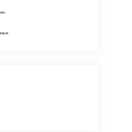
rien
iaque