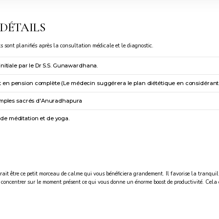
 DÉTAILS
s sont planifiés après la consultation médicale et le diagnostic.
initiale par le Dr S.S. Gunawardhana.
n pension complète (Le médecin suggérera le plan diététique en considérant l
temples sacrés d'Anuradhapura
e méditation et de yoga.
it être ce petit morceau de calme qui vous bénéficiera grandement. Il favorise la tranquillit
s concentrer sur le moment présent ce qui vous donne un énorme boost de productivité. Cela