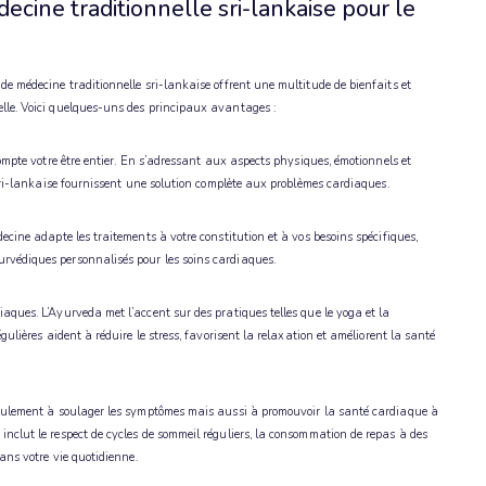
decine traditionnelle sri-lankaise pour le
de médecine traditionnelle sri-lankaise offrent une multitude de bienfaits et
lle. Voici quelques-uns des principaux avantages :
compte votre être entier. En s’adressant aux aspects physiques, émotionnels et
 sri-lankaise fournissent une solution complète aux problèmes cardiaques.
ecine adapte les traitements à votre constitution et à vos besoins spécifiques,
rvédiques personnalisés pour les soins cardiaques.
aques. L’Ayurveda met l’accent sur des pratiques telles que le yoga et la
gulières aident à réduire le stress, favorisent la relaxation et améliorent la santé
seulement à soulager les symptômes mais aussi à promouvoir la santé cardiaque à
nclut le respect de cycles de sommeil réguliers, la consommation de repas à des
ans votre vie quotidienne.