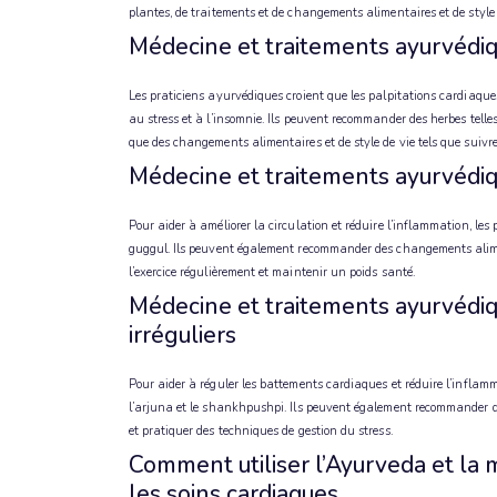
plantes, de traitements et de changements alimentaires et de style 
Médecine et traitements ayurvédiqu
Les praticiens ayurvédiques croient que les palpitations cardiaque
au stress et à l’insomnie. Ils peuvent recommander des herbes telle
que des changements alimentaires et de style de vie tels que suivre u
Médecine et traitements ayurvédiq
Pour aider à améliorer la circulation et réduire l’inflammation, le
guggul. Ils peuvent également recommander des changements alimenta
l’exercice régulièrement et maintenir un poids santé.
Médecine et traitements ayurvédiq
irréguliers
Pour aider à réguler les battements cardiaques et réduire l’inflam
l’arjuna et le shankhpushpi. Ils peuvent également recommander des 
et pratiquer des techniques de gestion du stress.
Comment utiliser l’Ayurveda et la 
les soins cardiaques