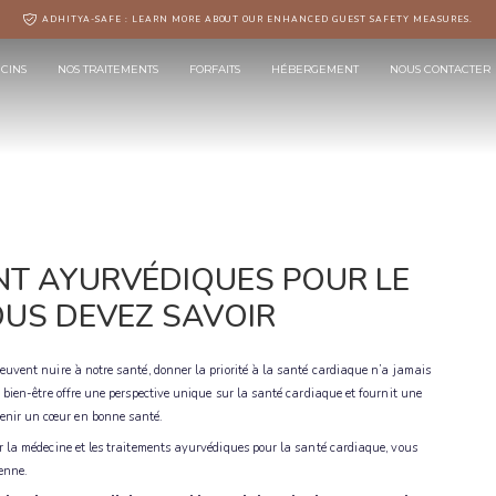
ADHITYA-SAFE : LEARN MORE ABOUT OUR ENHANCED GUEST SAFETY MEASURES.
CINS
NOS TRAITEMENTS
FORFAITS
HÉBERGEMENT
NOUS CONTACTER
NT AYURVÉDIQUES POUR LE
OUS DEVEZ SAVOIR
peuvent nuire à notre santé, donner la priorité à la santé cardiaque n’a jamais
e bien-être offre une perspective unique sur la santé cardiaque et fournit une
enir un cœur en bonne santé.
ur la médecine et les traitements ayurvédiques pour la santé cardiaque, vous
enne.