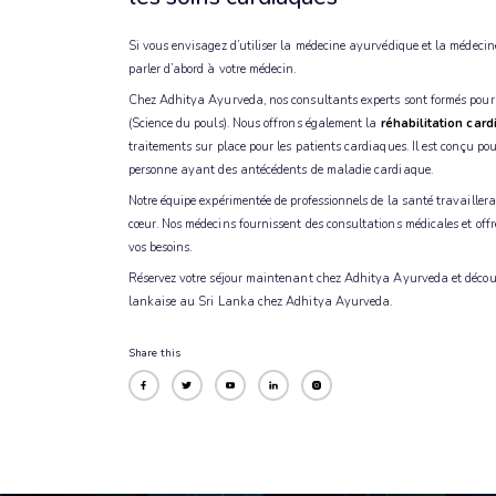
Si vous envisagez d’utiliser la médecine ayurvédique et la médecine
parler d’abord à votre médecin.
Chez Adhitya Ayurveda, nos consultants experts sont formés pour
(Science du pouls). Nous offrons également la
réhabilitation car
traitements sur place pour les patients cardiaques. Il est conçu pou
personne ayant des antécédents de maladie cardiaque.
Notre équipe expérimentée de professionnels de la santé travaillera
cœur. Nos médecins fournissent des consultations médicales et offre
vos besoins.
Réservez votre séjour maintenant chez Adhitya Ayurveda et découvr
lankaise au Sri Lanka chez Adhitya Ayurveda.
Share this