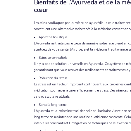
Bienfaits de l’Ayurveda et de la mé
cœur
Les soins cardiaques par la médecine ayurvédique et le traitement 
constituent une alternative recherchée à la médecine conventionne
Approche holistique
L’Ayurveda ne traite pas le cœur de manière isolée ; elle prend en 
spirituels de votre santé, l’Ayurveda et la médecine traditionnelle
Soins personnalisés
Il n’y a pas de solution universelle en Ayurveda. Ce système de méd
garantissant que vous recevez des médicaments et traitements ayu
Réduction du stress
Le stress est un facteur important contribuant aux problèmes cardi
méditation pour aider à gérer efficacement le stress. Des séances ré
cardiovasculaire globale.
Santé à long terme
L’Ayurveda et la médecine traditionnelle sri-lankaise visent non 
long terme en maintenant une routine quotidienne cohérente. Cela i
intervalles constants et l’intégration de techniques de relaxation d