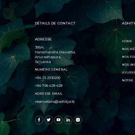
DÉTAILS DE CONTACT
ADHIT
ADRESSE
HOME
395/4,
NOS M
Harischandra Mawatha,
Anuradhapura,
NOS FO
Sri Lanka
NOS IN
NUMÉRO GÉNÉRAL
AYURV
+94 25 2030200
NOTRE 
+94 706 428 428
ADRESSE EMAIL
reservations@adhitya.lk