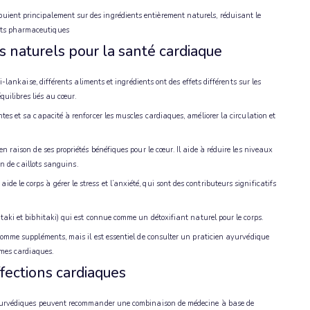
ent principalement sur des ingrédients entièrement naturels, réduisant le
nts pharmaceutiques
 naturels pour la santé cardiaque
i-lankaise, différents aliments et ingrédients ont des effets différents sur les
équilibres liés au cœur.
es et sa capacité à renforcer les muscles cardiaques, améliorer la circulation et
n raison de ses propriétés bénéfiques pour le cœur. Il aide à réduire les niveaux
on de caillots sanguins.
e le corps à gérer le stress et l’anxiété, qui sont des contributeurs significatifs
taki et bibhitaki) qui est connue comme un détoxifiant naturel pour le corps.
comme suppléments, mais il est essentiel de consulter un praticien ayurvédique
mes cardiaques.
fections cardiaques
 ayurvédiques peuvent recommander une combinaison de médecine à base de