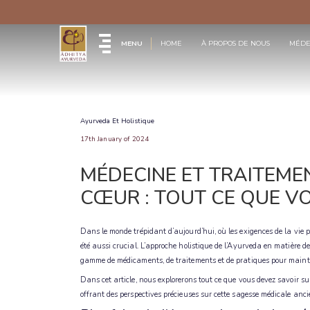
MENU
HOME
À PROPOS DE NOUS
MÉDE
Ayurveda Et Holistique
17th January of 2024
MÉDECINE ET TRAITEME
CŒUR : TOUT CE QUE V
Dans le monde trépidant d’aujourd’hui, où les exigences de la vie 
été aussi crucial. L’approche holistique de l’Ayurveda en matière d
gamme de médicaments, de traitements et de pratiques pour maint
Dans cet article, nous explorerons tout ce que vous devez savoir s
offrant des perspectives précieuses sur cette sagesse médicale anci