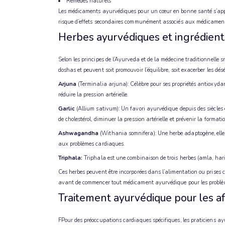
Remèdes naturels
Les médicaments ayurvédiques pour un cœur en bonne santé s’appui
risque d’effets secondaires communément associés aux médicame
Herbes ayurvédiques et ingrédients
Selon les principes de l’Ayurveda et de la médecine traditionnelle sr
doshas et peuvent soit promouvoir l’équilibre, soit exacerber les dés
Arjuna
(Terminalia arjuna): Célèbre pour ses propriétés antioxydant
réduire la pression artérielle.
Garlic
(Allium sativum): Un favori ayurvédique depuis des siècles e
de cholestérol, diminuer la pression artérielle et prévenir la formati
Ashwagandha
(Withania somnifera): Une herbe adaptogène, elle aid
aux problèmes cardiaques.
Triphala:
Triphala est une combinaison de trois herbes (amla, hari
Ces herbes peuvent être incorporées dans l’alimentation ou prises 
avant de commencer tout médicament ayurvédique pour les problè
Traitement ayurvédique pour les af
FPour des préoccupations cardiaques spécifiques, les praticiens